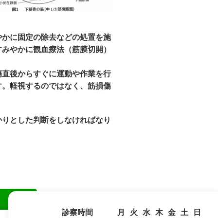
やかに固定の除去などの処置を施
すみやかに観血療法（筋膜切開）
傷直後からすぐに運動や作業を行
す。軽視するのではなく、筋損傷
かりとした判断をしなければなり
診察時間
月
火
水
木
金
土
日