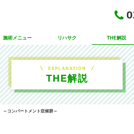
施術メニュー
リハサク
THE解説
酸素療法
駆血療法
EXPLANATION
THE解説
ハイボルテージ療法
コンディショニング治療
 ～コンパートメント症候群～