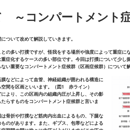
て ～コンパートメント
撲について改めて解説していきます。
ことの多い打撲ですが、怪我をする場所や強度によって重症に
は重症化するケースの多い部位です。今回は打撲について少し
らない重要なコンパートメント症候群（区画症候群）について
筋膜などによって血管、神経組織が囲われる構造に
る空間を区画といいます。（図1 赤ライン）
どにより、この区画内の組織内圧が上昇し、その影
もたらすものをコンパートメント症候群と言いま
因は骨折や打撲など筋肉内出血によるもの、下腿な
のものがあります。また、ギプス、包帯などによる